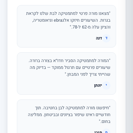
"מצאנו מורה פרטי למתמטיקה לבת שלנו לקראת
בגרות. השיעורים חיזקו אלגebra וגיאומטריה,
והציון עלה מ-62 ל-78."
דנה
ד
"המורה למתמטיקה הסביר חדו״א בצורה ברורה.
שיעורים פרטיים עם תרגול ממוקד — בדיוק מה
שהייתי צריך לפני המבחן."
יונתן
י
"חיפשנו מורה למתמטיקה לבן בחטיבה. תוך
חודשיים ראינו שיפור בציונים ובביטחון. ממליצה
בחום."
מירי
מ