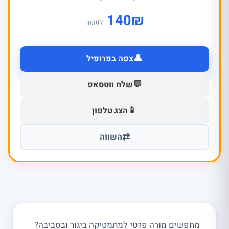
140
₪
לשעה
👤
צפה בפרופיל
💬
שלח ווטסאפ
📱
הצג טלפון
⇄
השווה
מחפשים מורה פרטי למתמטיקה ביגור ובסביבה?