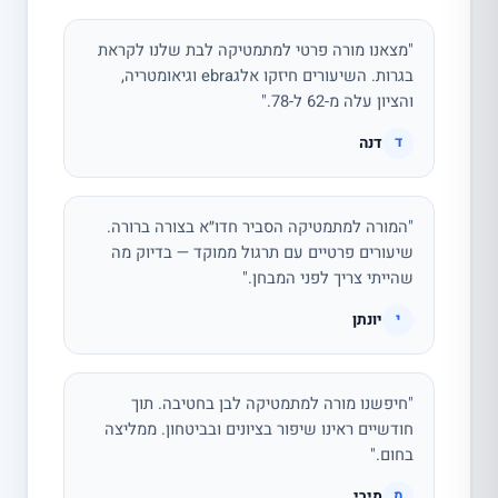
"מצאנו מורה פרטי למתמטיקה לבת שלנו לקראת
בגרות. השיעורים חיזקו אלגebra וגיאומטריה,
והציון עלה מ-62 ל-78."
דנה
ד
"המורה למתמטיקה הסביר חדו״א בצורה ברורה.
שיעורים פרטיים עם תרגול ממוקד — בדיוק מה
שהייתי צריך לפני המבחן."
יונתן
י
"חיפשנו מורה למתמטיקה לבן בחטיבה. תוך
חודשיים ראינו שיפור בציונים ובביטחון. ממליצה
בחום."
מירי
מ