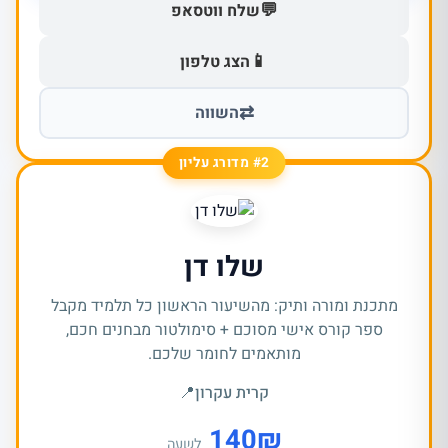
💬
שלח ווטסאפ
📱
הצג טלפון
⇄
השווה
#2 מדורג עליון
שלו דן
מתכנת ומורה ותיק: מהשיעור הראשון כל תלמיד מקבל
ספר קורס אישי מסוכם + סימולטור מבחנים חכם,
מותאמים לחומר שלכם.
קרית עקרון
📍
140
₪
לשעה