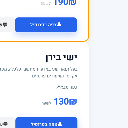
190
₪
לשעה
👤
💬
צפה בפרופיל
של
ישי בירן
בעל תואר שני במדעי המחשב וכלכלה, מפתח
אקדמי ושיעורים פרטיים
כפר סבא
📍
130
₪
לשעה
👤
💬
צפה בפרופיל
של