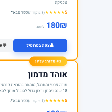
טכניקה
★
★
★
★
★
5
כפר סבא
📍
(3 ביקורות)
180
₪
לשעה
👤
💬
צפה בפרופיל
של
#3 מדורג עליון
אוהד מדמון
מורה פרטי ומתרגל, מומחה בהוראת קורסי
18 שנה ניסיון ורצון גדול להוביל אותך להצלחות
★
★
★
★
★
5
כפר סבא
📍
(1 ביקורות)