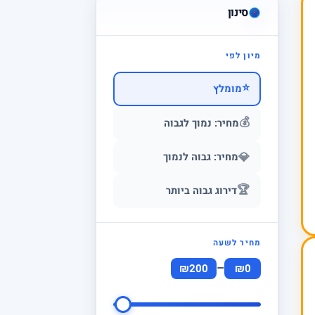
סינון
מיון לפי
⭐
מומלץ
💰
מחיר: נמוך לגבוה
💎
מחיר: גבוה לנמוך
🏆
דירוג גבוה ביותר
מחיר לשעה
–
₪200
₪0