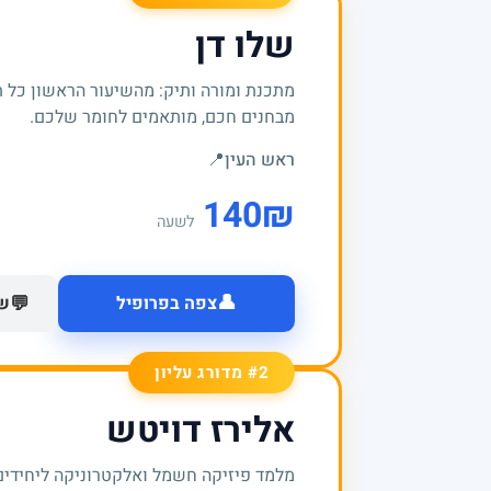
שלו דן
מתכנת ומורה ותיק: מהשיעור הראשון כל 
מבחנים חכם, מותאמים לחומר שלכם.
ראש העין
📍
140
₪
לשעה
👤
💬
צפה בפרופיל
של
#2 מדורג עליון
אלירז דויטש
מלמד פיזיקה חשמל ואלקטרוניקה ליחידים