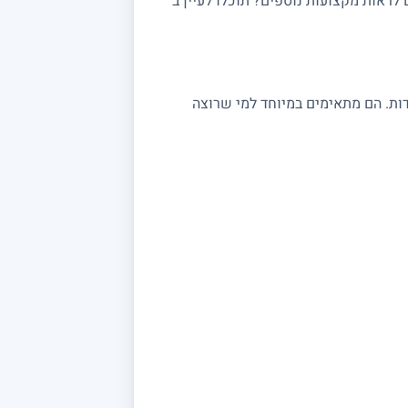
ראות מקצועות נוספים? תוכלו לעיין ב־
 במתמטיקה מתאימים לתלמידי יסודי, חטיבה ותיכון, לסטודנטים ולמתכוננים לבגרות 3, 4 ו 5 יחידות. הם מתאימים במיוחד למי שרוצה