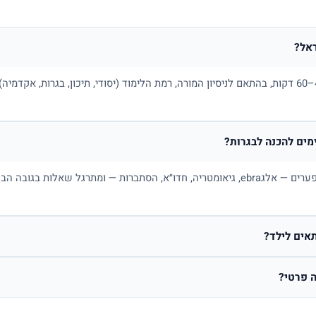
אל?
בדרך כלל בין 100 ל-180 ₪ לשיעור של 45–60 דקות, בהתאם לניסיון המורה, רמת הלימוד (יסודי, תיכו
ים להכנה לבגרות?
כן. מורה פרטי למתמטיקה בונה תכנית לפי פערים — אלגebra, גיאומטריה, חדו״א, הסתברות — ו
אים לילד?
 פרטי?