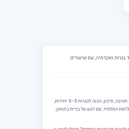
 בגרות ואקדמיה, עם שיעורים
מחפשים מורה פרטי למתמטיקה? באתר מורה מורה תמצאו מורים מנוסים המלמדים מתמטיקה לכל הרמות: יסודי, חטיבה, תיכון, הכנה לבגרות 3–5 יחידות,
רמת התלמיד, עם דגש על בניית ביטחון,