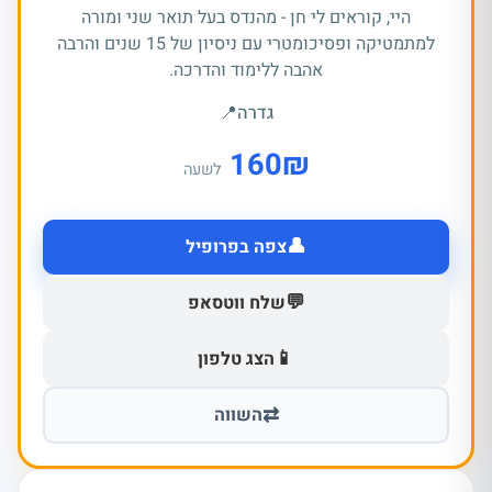
היי, קוראים לי חן - מהנדס בעל תואר שני ומורה
למתמטיקה ופסיכומטרי עם ניסיון של 15 שנים והרבה
אהבה ללימוד והדרכה.
גדרה
📍
160
₪
לשעה
👤
צפה בפרופיל
💬
שלח ווטסאפ
📱
הצג טלפון
⇄
השווה