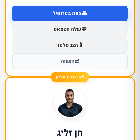
👤
צפה בפרופיל
💬
שלח ווטסאפ
📱
הצג טלפון
⇄
השווה
#3 מדורג עליון
חן זליג