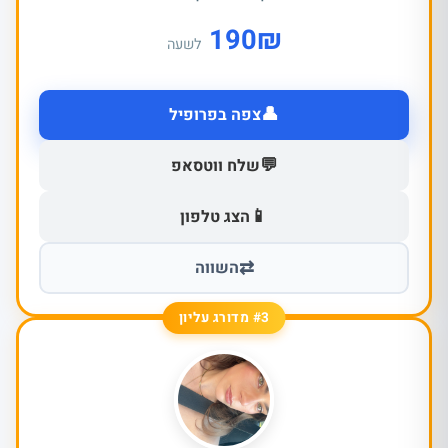
190
₪
לשעה
👤
צפה בפרופיל
💬
שלח ווטסאפ
📱
הצג טלפון
⇄
השווה
#3 מדורג עליון