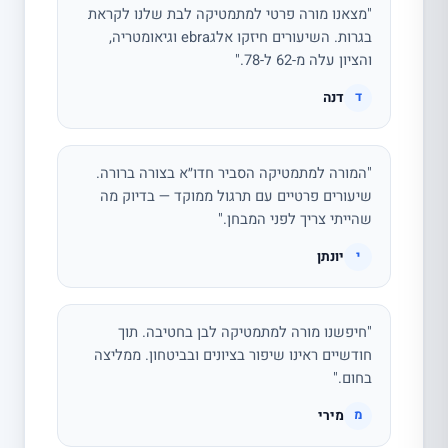
"מצאנו מורה פרטי למתמטיקה לבת שלנו לקראת
בגרות. השיעורים חיזקו אלגebra וגיאומטריה,
והציון עלה מ-62 ל-78."
דנה
ד
"המורה למתמטיקה הסביר חדו״א בצורה ברורה.
שיעורים פרטיים עם תרגול ממוקד — בדיוק מה
שהייתי צריך לפני המבחן."
יונתן
י
"חיפשנו מורה למתמטיקה לבן בחטיבה. תוך
חודשיים ראינו שיפור בציונים ובביטחון. ממליצה
בחום."
מירי
מ