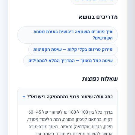
מדריכים בנושא
איך פותרים משוואה ריבועית בעזרת נוסחת
השורשים?
פירוק טרינום בקלי קלות — שיטת הקפיצות
שיטת כפל מאונך — המדריך המלא למתחילים
שאלות נפוצות
−
כמה עולה שיעור פרטי במתמטיקה בישראל?
בדרך כלל בין 100 ל-180 ₪ לשיעור של 45–60
דקות, בהתאם לניסיון המורה, רמת הלימוד (יסודי,
תיכון, בגרות, אקדמיה) והאזור. באתר מורה-מורה
אפשר להשוות מחירים בין מורים באותה עיר.