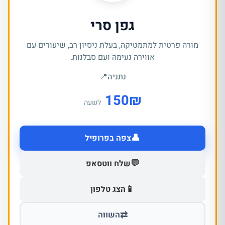
גפן סרי
מורה פרטית למתמטיקה, בעלת ניסיון רב, שיעורים עם
אווירה נעימה ועם סבלנות.
נתניה
📍
150
₪
לשעה
👤
צפה בפרופיל
💬
שלח ווטסאפ
📱
הצג טלפון
⇄
השווה