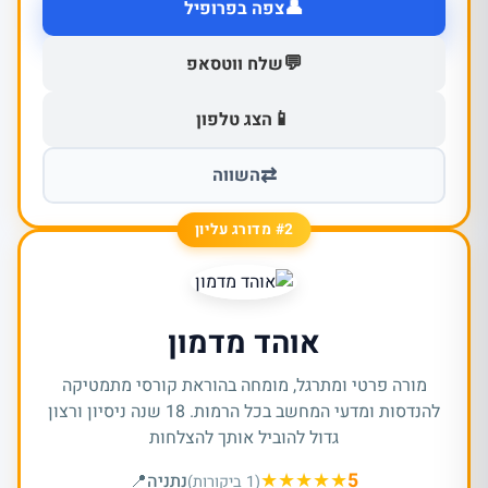
👤
צפה בפרופיל
💬
שלח ווטסאפ
📱
הצג טלפון
⇄
השווה
#2 מדורג עליון
אוהד מדמון
מורה פרטי ומתרגל, מומחה בהוראת קורסי מתמטיקה
להנדסות ומדעי המחשב בכל הרמות. 18 שנה ניסיון ורצון
גדול להוביל אותך להצלחות
★
★
★
★
★
5
נתניה
📍
(1 ביקורות)