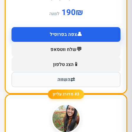
190
₪
לשעה
👤
צפה בפרופיל
💬
שלח ווטסאפ
📱
הצג טלפון
⇄
השווה
#3 מדורג עליון