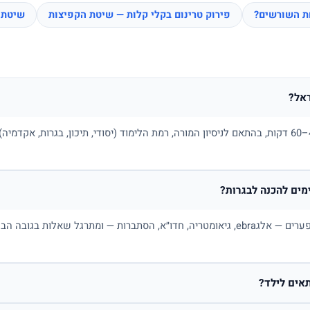
חת השורשים?
פירוק טרינום בקלי קלות — שיטת הקפיצות
שיטת 
אל?
בדרך כלל בין 100 ל-180 ₪ לשיעור של 45–60 דקות, בהתאם לניסיון המורה, רמת הלימוד (יסודי, תיכו
ים להכנה לבגרות?
כן. מורה פרטי למתמטיקה בונה תכנית לפי פערים — אלגebra, גיאומטריה, חדו״א, הסתברות — ו
אים לילד?