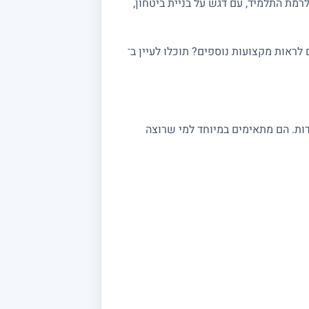
רמת התלמיד, עם דגש על בניית ביטחון,
ראות מקצועות נוספים? תוכלו לעיין ב־
 במתמטיקה מתאימים לתלמידי יסודי, חטיבה ותיכון, לסטודנטים ולמתכוננים לבגרות 3, 4 ו 5 יחידות. הם מתאימים במיוחד למי שרוצה