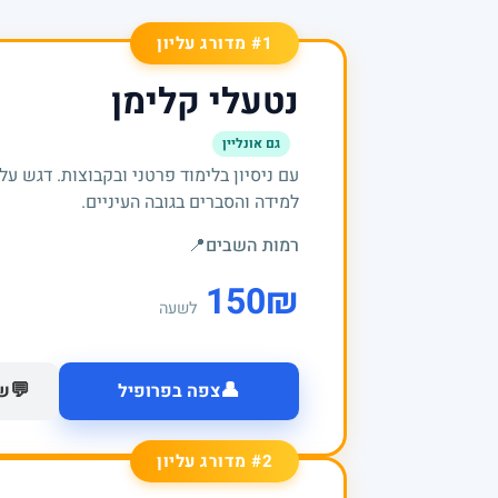
#1 מדורג עליון
נטעלי קלימן
גם אונליין
עם ניסיון בלימוד פרטני ובקבוצות. דגש על 
למידה והסברים בגובה העיניים.
רמות השבים
📍
150
₪
לשעה
👤
💬
צפה בפרופיל
של
#2 מדורג עליון