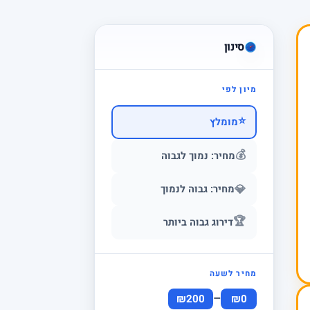
סינון
מיון לפי
⭐
מומלץ
💰
מחיר: נמוך לגבוה
💎
מחיר: גבוה לנמוך
🏆
דירוג גבוה ביותר
מחיר לשעה
–
₪200
₪0