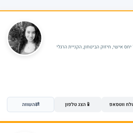
יחס אישי, חיזוק הביטחון, הקניית הרגלי
⇄
📱
ח ווטסאפ
הצג טלפון
השווה