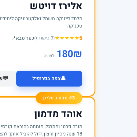
אלירז דויטש
מלמד פיזיקה חשמל ואלקטרוניקה ליחידים
טכניקה
★
★
★
★
★
5
כפר סבא
📍
(3 ביקורות)
180
₪
לשעה
👤
💬
צפה בפרופיל
של
#3 מדורג עליון
אוהד מדמון
מורה פרטי ומתרגל, מומחה בהוראת קורסי
18 שנה ניסיון ורצון גדול להוביל אותך להצלחות