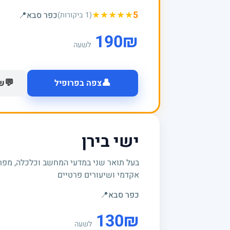
★
★
★
★
★
5
כפר סבא
📍
(1 ביקורות)
190
₪
לשעה
👤
💬
צפה בפרופיל
של
ישי בירן
בעל תואר שני במדעי המחשב וכלכלה, מפתח
אקדמי ושיעורים פרטיים
כפר סבא
📍
130
₪
לשעה