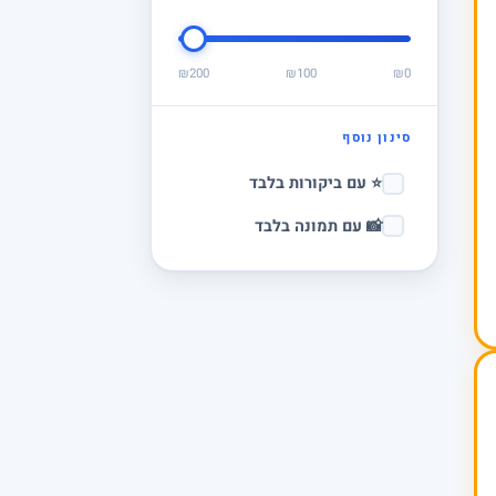
₪200
₪100
₪0
סינון נוסף
⭐ עם ביקורות בלבד
📸 עם תמונה בלבד