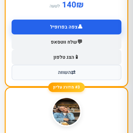
140
₪
לשעה
👤
צפה בפרופיל
💬
שלח ווטסאפ
📱
הצג טלפון
⇄
השווה
#3 מדורג עליון