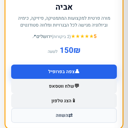
אביה
מורה פרטית למקצועות המתמטיקה, פיזיקה, כימיה
וביולוגיה מגישה לכל הבגרויות ומלווה סטודנטים
★
★
★
★
★
5
ירושלים
📍
(2 ביקורות)
150
₪
לשעה
👤
צפה בפרופיל
💬
שלח ווטסאפ
📱
הצג טלפון
⇄
השווה