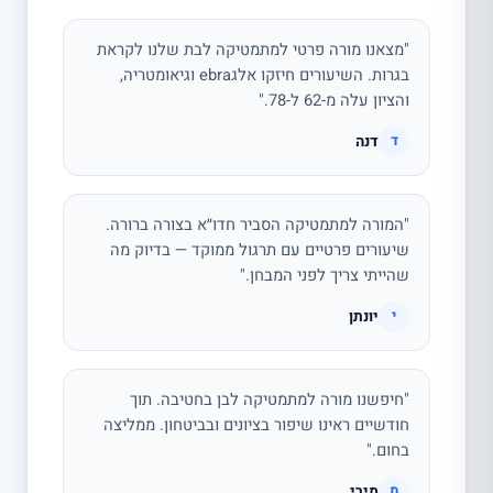
"מצאנו מורה פרטי למתמטיקה לבת שלנו לקראת
בגרות. השיעורים חיזקו אלגebra וגיאומטריה,
והציון עלה מ-62 ל-78."
דנה
ד
"המורה למתמטיקה הסביר חדו״א בצורה ברורה.
שיעורים פרטיים עם תרגול ממוקד — בדיוק מה
שהייתי צריך לפני המבחן."
יונתן
י
"חיפשנו מורה למתמטיקה לבן בחטיבה. תוך
חודשיים ראינו שיפור בציונים ובביטחון. ממליצה
בחום."
מירי
מ