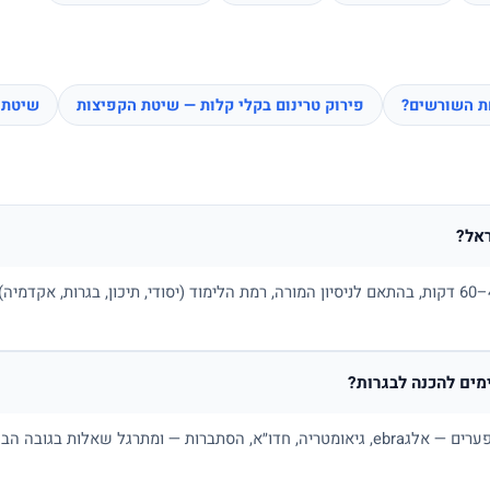
חת השורשים?
פירוק טרינום בקלי קלות — שיטת הקפיצות
שיטת 
אל?
בדרך כלל בין 100 ל-180 ₪ לשיעור של 45–60 דקות, בהתאם לניסיון המורה, רמת הלימוד (יסודי, תיכו
ים להכנה לבגרות?
כן. מורה פרטי למתמטיקה בונה תכנית לפי פערים — אלגebra, גיאומטריה, חדו״א, הסתברות — ו