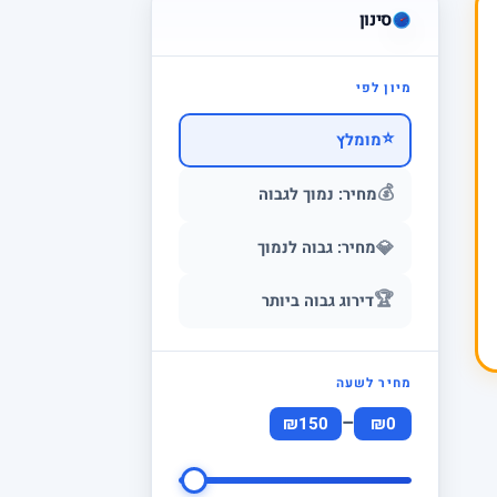
סינון
מיון לפי
⭐
מומלץ
💰
מחיר: נמוך לגבוה
💎
מחיר: גבוה לנמוך
🏆
דירוג גבוה ביותר
מחיר לשעה
–
₪150
₪0