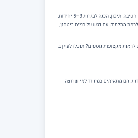
מחפשים מורה פרטי למתמטיקה? באתר מורה מורה תמצאו מורים מנוסים המלמדים מתמטיקה לכל הרמות: יסודי, חטיבה, תיכון, הכנה לבגרות 3–5 יחידות,
רמת התלמיד, עם דגש על בניית ביטחון,
ראות מקצועות נוספים? תוכלו לעיין ב־
 במתמטיקה מתאימים לתלמידי יסודי, חטיבה ותיכון, לסטודנטים ולמתכוננים לבגרות 3, 4 ו 5 יחידות. הם מתאימים במיוחד למי שרוצה