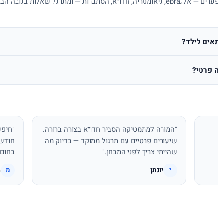
כן. מורה פרטי למתמטיקה בונה תכנית לפי פערים — אלגebra, גיאומטריה, חדו״א, הסתברות — ו
אים לילד?
 פרטי?
"המורה למתמטיקה הסביר חדו״א בצורה ברורה.
"חיפש
שיעורים פרטיים עם תרגול ממוקד — בדיוק מה
חודשי
שהייתי צריך לפני המבחן."
בחום.
יונתן
מ
י
מ