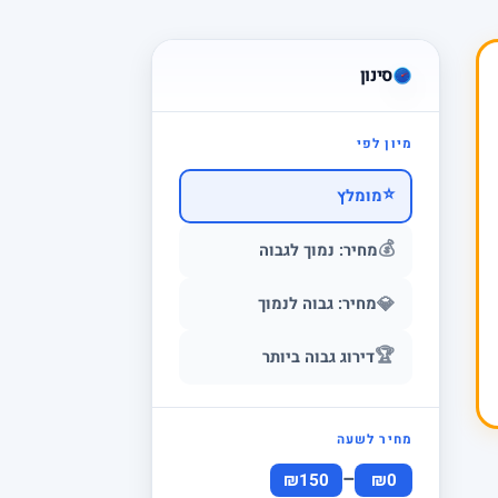
סינון
מיון לפי
⭐
מומלץ
💰
מחיר: נמוך לגבוה
💎
מחיר: גבוה לנמוך
🏆
דירוג גבוה ביותר
מחיר לשעה
–
₪150
₪0