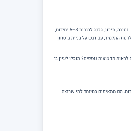
מחפשים מורה פרטי למתמטיקה? באתר מורה מורה תמצאו מורים מנוסים המלמדים מתמטיקה לכל הרמות: יסודי, חטיבה, תיכון, הכנה לבגרות 3–5 יחידות,
רמת התלמיד, עם דגש על בניית ביטחון,
ראות מקצועות נוספים? תוכלו לעיין ב־
 במתמטיקה מתאימים לתלמידי יסודי, חטיבה ותיכון, לסטודנטים ולמתכוננים לבגרות 3, 4 ו 5 יחידות. הם מתאימים במיוחד למי שרוצה