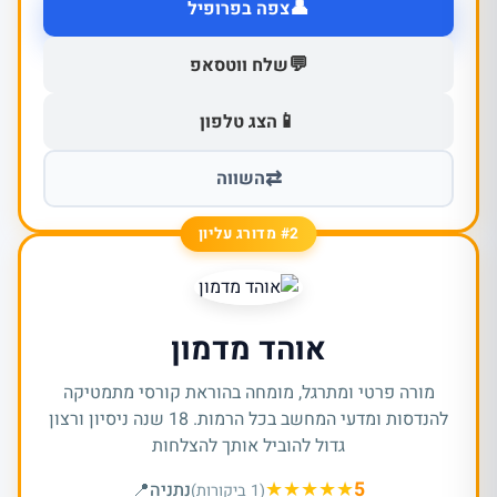
👤
צפה בפרופיל
💬
שלח ווטסאפ
📱
הצג טלפון
⇄
השווה
#2 מדורג עליון
אוהד מדמון
מורה פרטי ומתרגל, מומחה בהוראת קורסי מתמטיקה
להנדסות ומדעי המחשב בכל הרמות. 18 שנה ניסיון ורצון
גדול להוביל אותך להצלחות
★
★
★
★
★
5
נתניה
📍
(1 ביקורות)