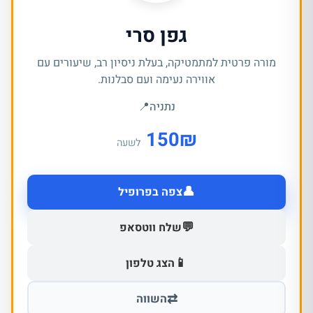
גפן סרי
מורה פרטית למתמטיקה, בעלת ניסיון רב, שיעורים עם
אווירה נעימה ועם סבלנות.
נתניה
📍
150
₪
לשעה
👤
צפה בפרופיל
💬
שלח ווטסאפ
📱
הצג טלפון
⇄
השווה