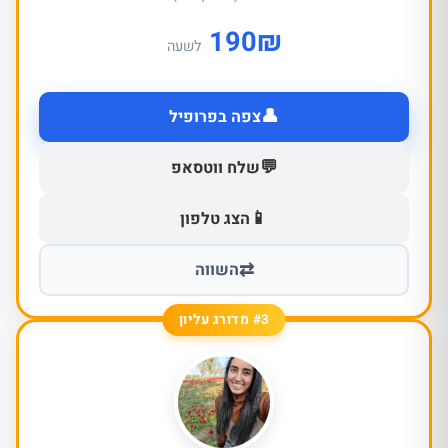
190
₪
לשעה
👤
צפה בפרופיל
💬
שלח ווטסאפ
📱
הצג טלפון
⇄
השווה
#3 מדורג עליון