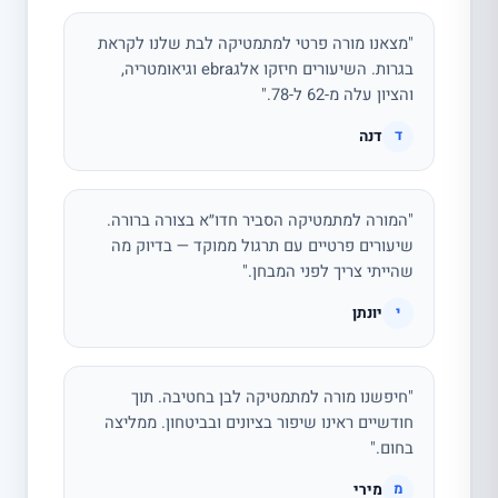
"מצאנו מורה פרטי למתמטיקה לבת שלנו לקראת
בגרות. השיעורים חיזקו אלגebra וגיאומטריה,
והציון עלה מ-62 ל-78."
דנה
ד
"המורה למתמטיקה הסביר חדו״א בצורה ברורה.
שיעורים פרטיים עם תרגול ממוקד — בדיוק מה
שהייתי צריך לפני המבחן."
יונתן
י
"חיפשנו מורה למתמטיקה לבן בחטיבה. תוך
חודשיים ראינו שיפור בציונים ובביטחון. ממליצה
בחום."
מירי
מ