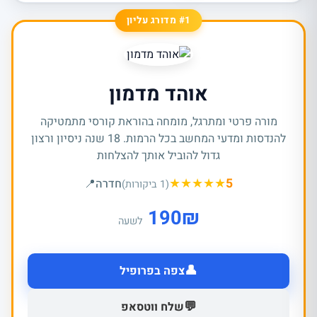
#1 מדורג עליון
אוהד מדמון
מורה פרטי ומתרגל, מומחה בהוראת קורסי מתמטיקה
להנדסות ומדעי המחשב בכל הרמות. 18 שנה ניסיון ורצון
גדול להוביל אותך להצלחות
★
★
★
★
★
5
חדרה
📍
(1 ביקורות)
190
₪
לשעה
👤
צפה בפרופיל
💬
שלח ווטסאפ