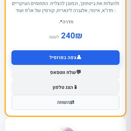
ולהעלות את ביטחונך, וכמובן להצליח. התחומים העיקריים
: חדו"א, אינפי, אלגברה לינארית, קורסין של או"פ ועוד
חדרה
📍
240
₪
לשעה
👤
צפה בפרופיל
💬
שלח ווטסאפ
📱
הצג טלפון
⇄
השווה