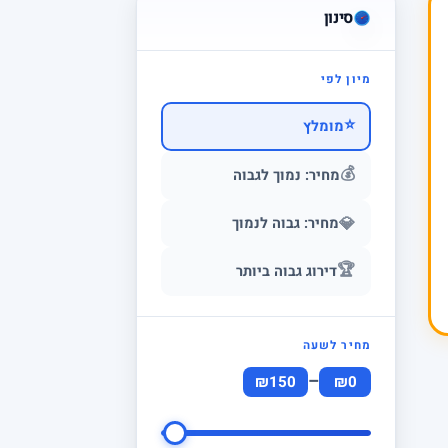
סינון
מיון לפי
⭐
מומלץ
💰
מחיר: נמוך לגבוה
💎
מחיר: גבוה לנמוך
🏆
דירוג גבוה ביותר
מחיר לשעה
–
₪150
₪0