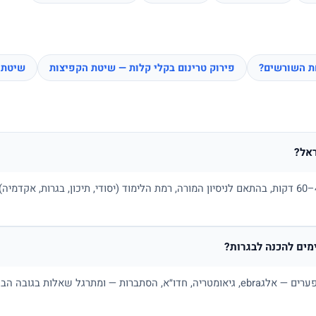
חת השורשים?
פירוק טרינום בקלי קלות — שיטת הקפיצות
שיטת 
אל?
בדרך כלל בין 100 ל-180 ₪ לשיעור של 45–60 דקות, בהתאם לניסיון המורה, רמת הלימוד (יסודי, תיכו
ים להכנה לבגרות?
כן. מורה פרטי למתמטיקה בונה תכנית לפי פערים — אלגebra, גיאומטריה, חדו״א, הסתברות — ו