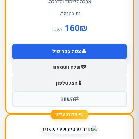
אהבה ללימוד והדרכה.
נס ציונה
📍
160
₪
לשעה
👤
צפה בפרופיל
💬
שלח ווטסאפ
📱
הצג טלפון
⇄
השווה
#3 מדורג עליון