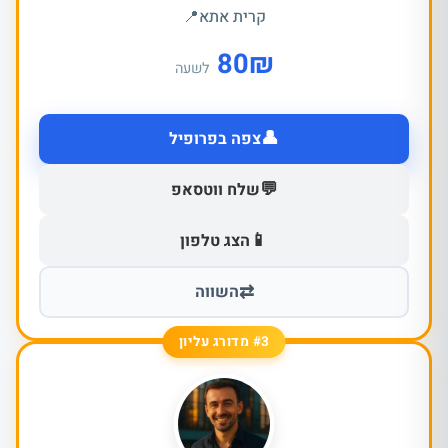
קרית אתא
📍
80
₪
לשעה
👤
צפה בפרופיל
💬
שלח ווטסאפ
📱
הצג טלפון
⇄
השווה
#3 מדורג עליון