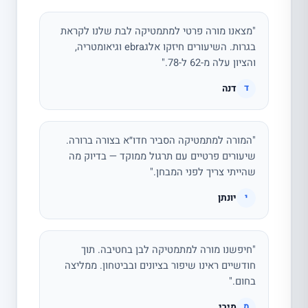
"מצאנו מורה פרטי למתמטיקה לבת שלנו לקראת
בגרות. השיעורים חיזקו אלגebra וגיאומטריה,
והציון עלה מ-62 ל-78."
דנה
ד
"המורה למתמטיקה הסביר חדו״א בצורה ברורה.
שיעורים פרטיים עם תרגול ממוקד — בדיוק מה
שהייתי צריך לפני המבחן."
יונתן
י
"חיפשנו מורה למתמטיקה לבן בחטיבה. תוך
חודשיים ראינו שיפור בציונים ובביטחון. ממליצה
בחום."
מירי
מ