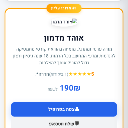
#1 מדורג עליון
אוהד מדמון
מורה פרטי ומתרגל, מומחה בהוראת קורסי מתמטיקה
להנדסות ומדעי המחשב בכל הרמות. 18 שנה ניסיון ורצון
גדול להוביל אותך להצלחות
★
★
★
★
★
5
חדרה
📍
(1 ביקורות)
190
₪
לשעה
👤
צפה בפרופיל
💬
שלח ווטסאפ