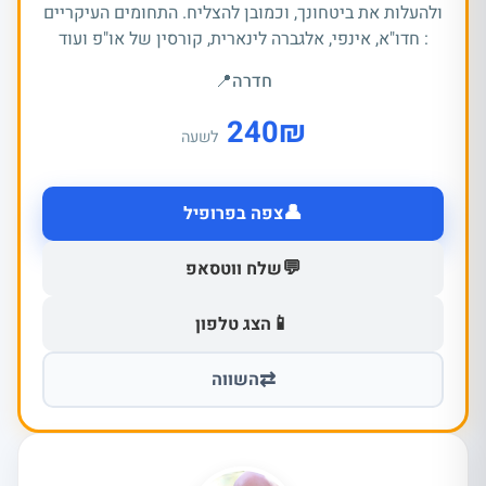
ולהעלות את ביטחונך, וכמובן להצליח. התחומים העיקריים
: חדו"א, אינפי, אלגברה לינארית, קורסין של או"פ ועוד
חדרה
📍
240
₪
לשעה
👤
צפה בפרופיל
💬
שלח ווטסאפ
📱
הצג טלפון
⇄
השווה