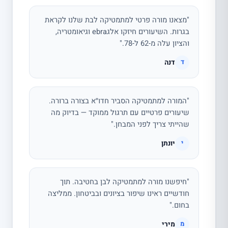
"מצאנו מורה פרטי למתמטיקה לבת שלנו לקראת
בגרות. השיעורים חיזקו אלגebra וגיאומטריה,
והציון עלה מ-62 ל-78."
דנה
ד
"המורה למתמטיקה הסביר חדו״א בצורה ברורה.
שיעורים פרטיים עם תרגול ממוקד — בדיוק מה
שהייתי צריך לפני המבחן."
יונתן
י
"חיפשנו מורה למתמטיקה לבן בחטיבה. תוך
חודשיים ראינו שיפור בציונים ובביטחון. ממליצה
בחום."
מירי
מ