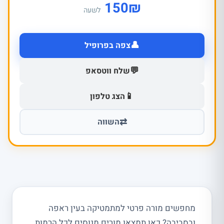
150
₪
לשעה
👤
צפה בפרופיל
💬
שלח ווטסאפ
📱
הצג טלפון
⇄
השווה
מחפשים מורה פרטי למתמטיקה בעין ראפה
ובסביבה? כאן תמצאו מורים מנוסים לכל הרמות,