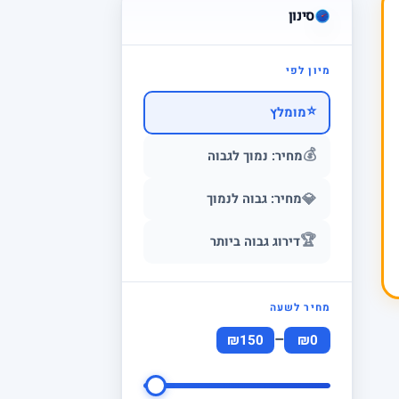
סינון
מיון לפי
⭐
מומלץ
💰
מחיר: נמוך לגבוה
💎
מחיר: גבוה לנמוך
🏆
דירוג גבוה ביותר
מחיר לשעה
–
₪150
₪0