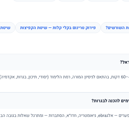
חת השורשים?
פירוק טרינום בקלי קלות — שיטת הקפיצות
שיטת 
אל?
בדרך כלל בין 100 ל-180 ₪ לשיעור של 45–60 דקות, בהתאם לניסיון המורה, רמת הלימוד (יסודי, תיכו
ים להכנה לבגרות?
כן. מורה פרטי למתמטיקה בונה תכנית לפי פערים — אלגebra, גיאומטריה, חדו״א, הסתברות — ו