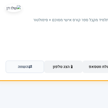
תלמיד מקבל ספר קורס אישי מסוכם + סימולטור
⇄
📱
ח ווטסאפ
הצג טלפון
השווה