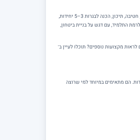
מחפשים מורה פרטי למתמטיקה? באתר מורה מורה תמצאו מורים מנוסים המלמדים מתמטיקה לכל הרמות: יסודי, חטיבה, תיכון, הכנה לבגרות 3–5 יחידות,
רמת התלמיד, עם דגש על בניית ביטחון,
ראות מקצועות נוספים? תוכלו לעיין ב־
 במתמטיקה מתאימים לתלמידי יסודי, חטיבה ותיכון, לסטודנטים ולמתכוננים לבגרות 3, 4 ו 5 יחידות. הם מתאימים במיוחד למי שרוצה