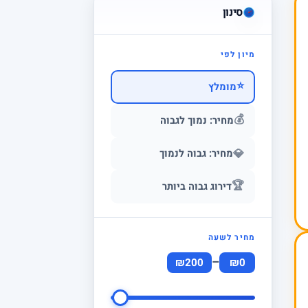
סינון
מיון לפי
⭐
מומלץ
💰
מחיר: נמוך לגבוה
💎
מחיר: גבוה לנמוך
🏆
דירוג גבוה ביותר
מחיר לשעה
–
₪200
₪0