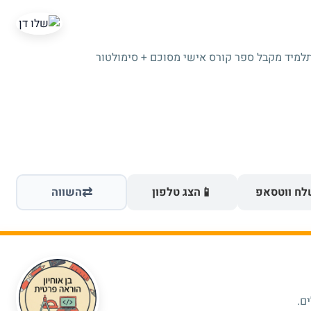
תלמיד מקבל ספר קורס אישי מסוכם + סימולטור
⇄
📱
ח ווטסאפ
הצג טלפון
השווה
ם.