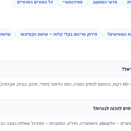
ת
מדעי המחשב
פסיכומטרי
כל המורים הפרטיים
חת השורשים?
פירוק טרינום בקלי קלות — שיטת הקפיצות
שיטת 
אל?
בדרך כלל בין 100 ל-180 ₪ לשיעור של 45–60 דקות, בהתאם לניסיון המורה, רמת הלימוד (יסודי, תיכו
ים להכנה לבגרות?
כן. מורה פרטי למתמטיקה בונה תכנית לפי פערים — אלגebra, גיאומטריה, חדו״א, הסתברות — ו