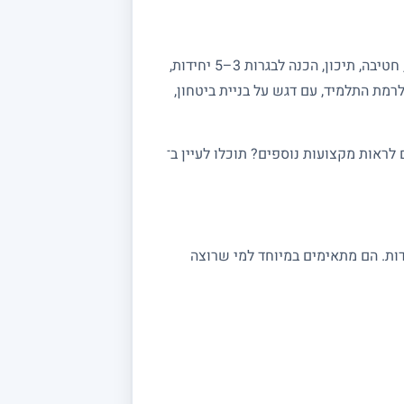
מחפשים מורה פרטי למתמטיקה? באתר מורה מורה תמצאו מורים מנוסים המלמדים מתמטיקה לכל הרמות: יסודי, חטיבה, תיכון, הכנה לבגרות 3–5 יחידות,
רמת התלמיד, עם דגש על בניית ביטחון,
ראות מקצועות נוספים? תוכלו לעיין ב־
 במתמטיקה מתאימים לתלמידי יסודי, חטיבה ותיכון, לסטודנטים ולמתכוננים לבגרות 3, 4 ו 5 יחידות. הם מתאימים במיוחד למי שרוצה