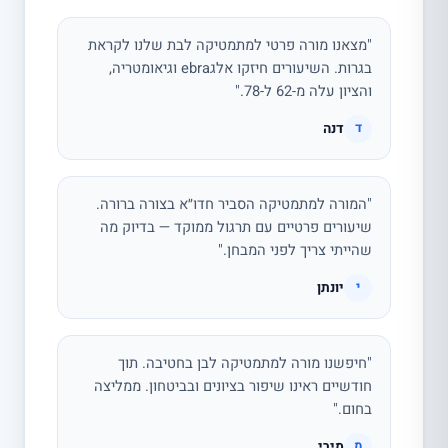
"מצאנו מורה פרטי למתמטיקה לבת שלנו לקראת
בגרות. השיעורים חיזקו אלגebra וגיאומטריה,
והציון עלה מ-62 ל-78."
דנה
ד
"המורה למתמטיקה הסביר חדו״א בצורה ברורה.
שיעורים פרטיים עם תרגול ממוקד — בדיוק מה
שהייתי צריך לפני המבחן."
יונתן
י
"חיפשנו מורה למתמטיקה לבן בחטיבה. תוך
חודשיים ראינו שיפור בציונים ובביטחון. ממליצה
בחום."
מירי
מ