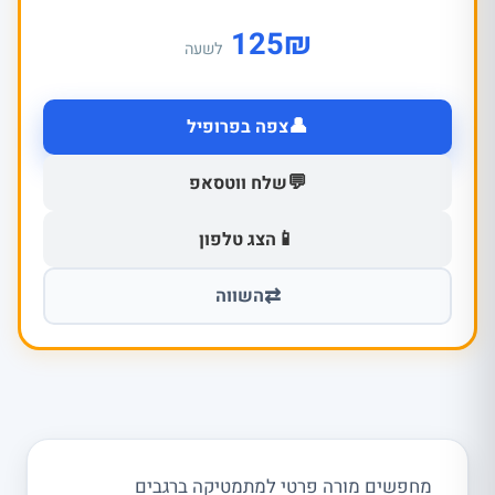
125
₪
לשעה
👤
צפה בפרופיל
💬
שלח ווטסאפ
📱
הצג טלפון
⇄
השווה
מחפשים מורה פרטי למתמטיקה ברגבים