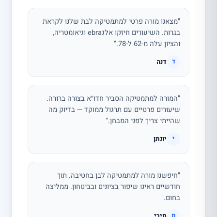
"מצאנו מורה פרטי למתמטיקה לבת שלנו לקראת
בגרות. השיעורים חיזקו אלגebra וגיאומטריה,
והציון עלה מ-62 ל-78."
דנה
ד
"המורה למתמטיקה הסביר חדו״א בצורה ברורה.
שיעורים פרטיים עם תרגול ממוקד — בדיוק מה
שהייתי צריך לפני המבחן."
יונתן
י
"חיפשנו מורה למתמטיקה לבן בחטיבה. תוך
חודשיים ראינו שיפור בציונים ובביטחון. ממליצה
בחום."
מירי
מ