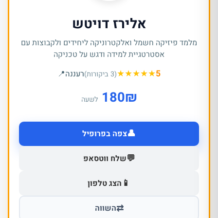
אלירז דויטש
מלמד פיזיקה חשמל ואלקטרוניקה ליחידים ולקבוצות עם
אסטרטגיית למידה ודגש על טכניקה
★
★
★
★
★
5
רעננה
📍
(3 ביקורות)
180
₪
לשעה
👤
צפה בפרופיל
💬
שלח ווטסאפ
📱
הצג טלפון
⇄
השווה