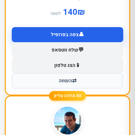
140
₪
לשעה
👤
צפה בפרופיל
💬
שלח ווטסאפ
📱
הצג טלפון
⇄
השווה
#3 מדורג עליון