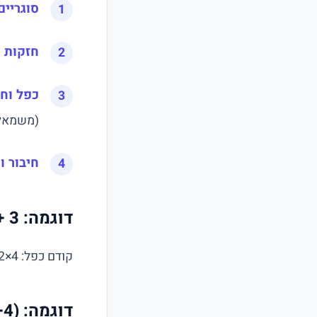
סוגריים
חזקות 
כפל וחי
(משמאל 
חיבור ו
דוגמה: 3 + 4 × 2
קודם כפל: 4×2=8 → 3+8 =
דוגמה: (3+4)² − 6÷2