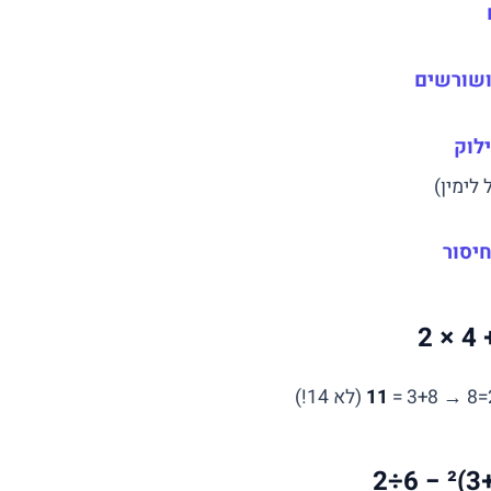
ושורשים
לוק
לימין)
חיסור
11
(לא 14!)