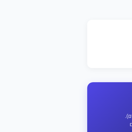
ם).
ם