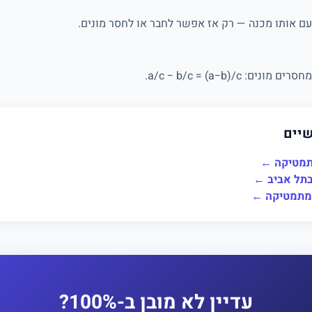
עם אותו מכנה — רק אז אפשר לחבר או לחסר מונים.
 a/c − b/c = (a−b)/c.
שיים
תמטיקה ←
תל אביב ←
למתמטיקה ←
עדיין לא מובן ב-100%?