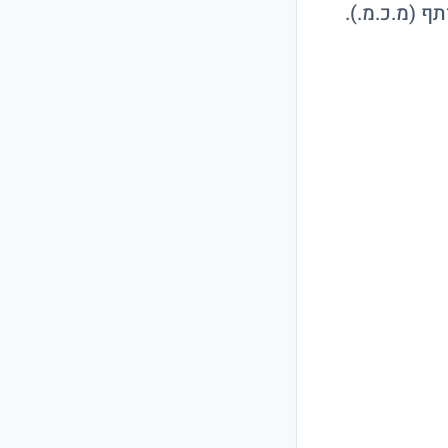
ף (מ.כ.מ.).