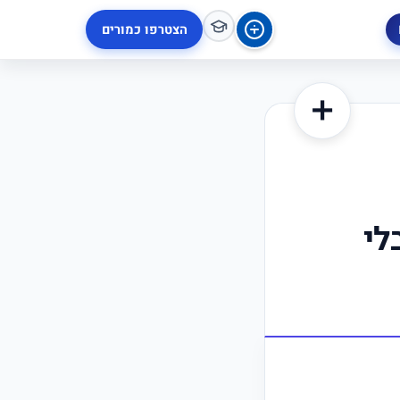
הצטרפו כמורים
➕
לי