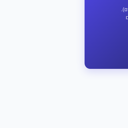
ם).
ם