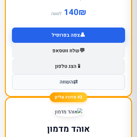
140
₪
לשעה
👤
צפה בפרופיל
💬
שלח ווטסאפ
📱
הצג טלפון
⇄
השווה
#3 מדורג עליון
אוהד מדמון