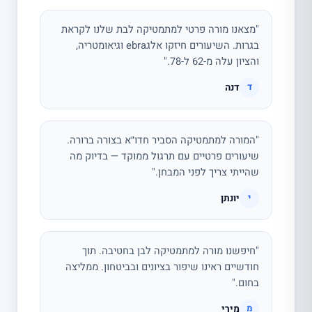
"מצאנו מורה פרטי למתמטיקה לבת שלנו לקראת
בגרות. השיעורים חיזקו אלגebra וגיאומטריה,
והציון עלה מ-62 ל-78."
דנה
ד
"המורה למתמטיקה הסביר חדו״א בצורה ברורה.
שיעורים פרטיים עם תרגול ממוקד — בדיוק מה
שהייתי צריך לפני המבחן."
יונתן
י
"חיפשנו מורה למתמטיקה לבן בחטיבה. תוך
חודשיים ראינו שיפור בציונים ובביטחון. ממליצה
בחום."
מירי
מ