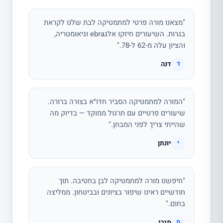
"מצאנו מורה פרטי למתמטיקה לבת שלנו לקראת
בגרות. השיעורים חיזקו אלגebra וגיאומטריה,
והציון עלה מ-62 ל-78."
דנה
ד
"המורה למתמטיקה הסביר חדו״א בצורה ברורה.
שיעורים פרטיים עם תרגול ממוקד — בדיוק מה
שהייתי צריך לפני המבחן."
יונתן
י
"חיפשנו מורה למתמטיקה לבן בחטיבה. תוך
חודשיים ראינו שיפור בציונים ובביטחון. ממליצה
בחום."
מירי
מ