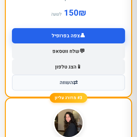
150
₪
לשעה
👤
צפה בפרופיל
💬
שלח ווטסאפ
📱
הצג טלפון
⇄
השווה
#3 מדורג עליון