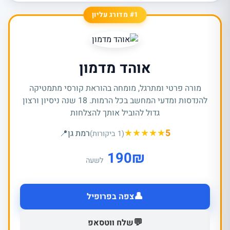
#1 מדורג עליון
אוהד מדמון
מורה פרטי ומתרגל, מומחה בהוראת קורסי מתמטיקה
להנדסות ומדעי המחשב בכל הרמות. 18 שנה ניסיון ורצון
גדול להוביל אותך להצלחות
★
★
★
★
★
5
רמת גן
📍
(1 ביקורות)
190
₪
לשעה
👤
צפה בפרופיל
💬
שלח ווטסאפ