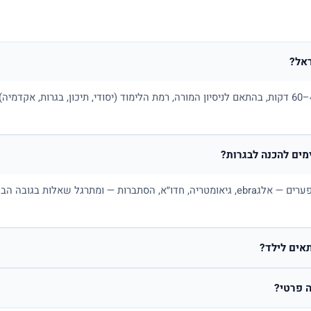
אל?
בדרך כלל בין 100 ל-180 ₪ לשיעור של 45–60 דקות, בהתאם לניסיון המורה, רמת הלימוד (יסודי, תיכו
ים להכנה לבגרות?
כן. מורה פרטי למתמטיקה בונה תכנית לפי פערים — אלגebra, גיאומטריה, חדו״א, הסתברות — ו
אים לילד?
 פרטי?