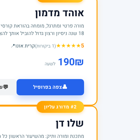
אוהד מדמון
מורה פרטי ומתרגל, מומחה בהוראת קורסי
18 שנה ניסיון ורצון גדול להוביל אותך להצלחות
★
★
★
★
★
5
קרית אונו
📍
(1 ביקורות)
190
₪
לשעה
👤
💬
צפה בפרופיל
של
#2 מדורג עליון
שלו דן
מתכנת ומורה ותיק: מהשיעור הראשון כל 