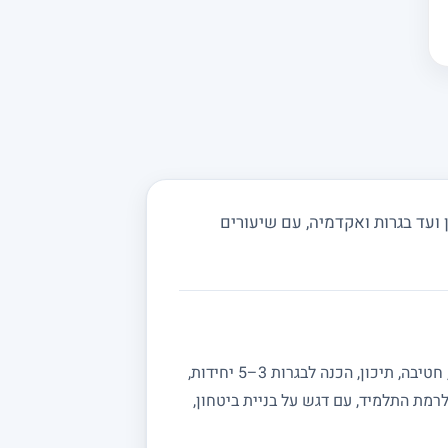
ועד בגרות ואקדמיה, עם שיעורים
מחפשים מורה פרטי למתמטיקה? באתר מורה מורה תמצאו מורים מנוסים המלמדים מתמטיקה לכל הרמות: יסודי, חטיבה, תיכון, הכנה לבגרות 3–5 יחידות,
רמת התלמיד, עם דגש על בניית ביטחון,