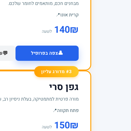
מבחנים חכם, מותאמים לחומר שלכם.
קרית אונו
📍
140
₪
לשעה
👤
💬
צפה בפרופיל
של
#3 מדורג עליון
גפן סרי
מורה פרטית למתמטיקה, בעלת ניסיון רב, ש
פתח תקווה
📍
150
₪
לשעה