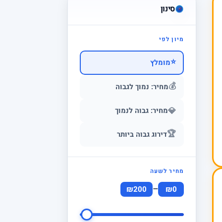
סינון
מיון לפי
⭐
מומלץ
💰
מחיר: נמוך לגבוה
💎
מחיר: גבוה לנמוך
🏆
דירוג גבוה ביותר
מחיר לשעה
–
₪200
₪0