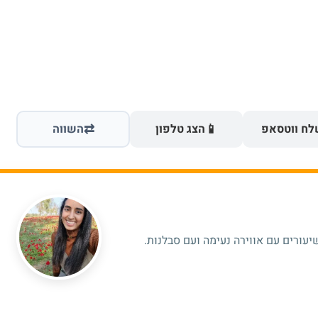
⇄
📱
ח ווטסאפ
הצג טלפון
השווה
יעורים עם אווירה נעימה ועם סבלנות.