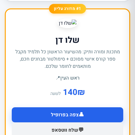
#1 מדורג עליון
שלו דן
מתכנת ומורה ותיק: מהשיעור הראשון כל תלמיד מקבל
ספר קורס אישי מסוכם + סימולטור מבחנים חכם,
מותאמים לחומר שלכם.
ראש העין
📍
140
₪
לשעה
👤
צפה בפרופיל
💬
שלח ווטסאפ