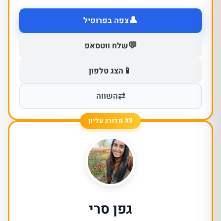
👤
צפה בפרופיל
💬
שלח ווטסאפ
📱
הצג טלפון
⇄
השווה
#3 מדורג עליון
גפן סרי