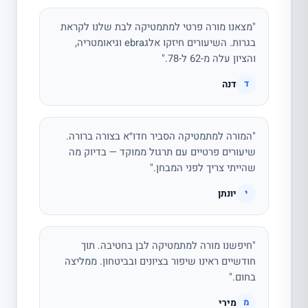
"מצאנו מורה פרטי למתמטיקה לבת שלנו לקראת
בגרות. השיעורים חיזקו אלגebra וגיאומטריה,
והציון עלה מ-62 ל-78."
דנה
ד
"המורה למתמטיקה הסביר חדו״א בצורה ברורה.
שיעורים פרטיים עם תרגול ממוקד — בדיוק מה
שהייתי צריך לפני המבחן."
יונתן
י
"חיפשנו מורה למתמטיקה לבן בחטיבה. תוך
חודשיים ראינו שיפור בציונים ובביטחון. ממליצה
בחום."
מירי
מ