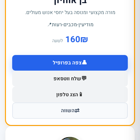
בן אוחיון
מורה מקצועי ומנוסה בעל יחסי אנוש מעולים.
מודיעין-מכבים-רעות
📍
160
₪
לשעה
👤
צפה בפרופיל
💬
שלח ווטסאפ
📱
הצג טלפון
⇄
השווה