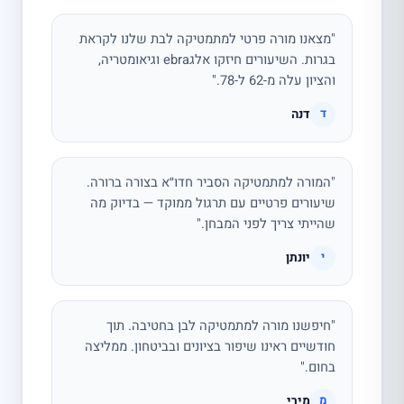
"מצאנו מורה פרטי למתמטיקה לבת שלנו לקראת
בגרות. השיעורים חיזקו אלגebra וגיאומטריה,
והציון עלה מ-62 ל-78."
דנה
ד
"המורה למתמטיקה הסביר חדו״א בצורה ברורה.
שיעורים פרטיים עם תרגול ממוקד — בדיוק מה
שהייתי צריך לפני המבחן."
יונתן
י
"חיפשנו מורה למתמטיקה לבן בחטיבה. תוך
חודשיים ראינו שיפור בציונים ובביטחון. ממליצה
בחום."
מירי
מ