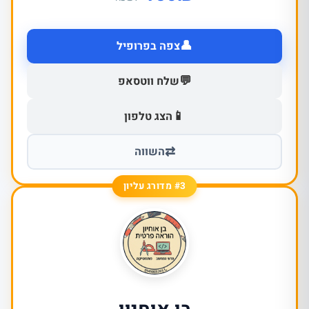
👤
צפה בפרופיל
💬
שלח ווטסאפ
📱
הצג טלפון
⇄
השווה
#3 מדורג עליון