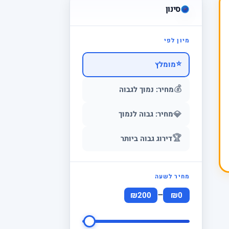
סינון
מיון לפי
⭐
מומלץ
💰
מחיר: נמוך לגבוה
💎
מחיר: גבוה לנמוך
🏆
דירוג גבוה ביותר
מחיר לשעה
–
₪200
₪0