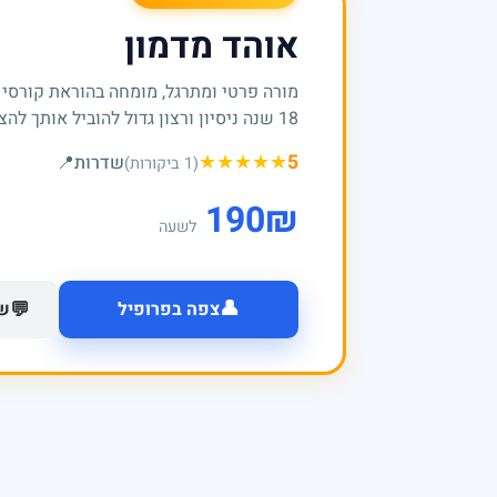
אוהד מדמון
מורה פרטי ומתרגל, מומחה בהוראת קורסי
18 שנה ניסיון ורצון גדול להוביל אותך להצלחות
★
★
★
★
★
5
שדרות
📍
(1 ביקורות)
190
₪
לשעה
👤
💬
צפה בפרופיל
של