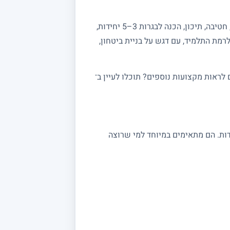
מחפשים מורה פרטי למתמטיקה? באתר מורה מורה תמצאו מורים מנוסים המלמדים מתמטיקה לכל הרמות: יסודי, חטיבה, תיכון, הכנה לבגרות 3–5 יחידות,
רמת התלמיד, עם דגש על בניית ביטחון,
ראות מקצועות נוספים? תוכלו לעיין ב־
 במתמטיקה מתאימים לתלמידי יסודי, חטיבה ותיכון, לסטודנטים ולמתכוננים לבגרות 3, 4 ו 5 יחידות. הם מתאימים במיוחד למי שרוצה