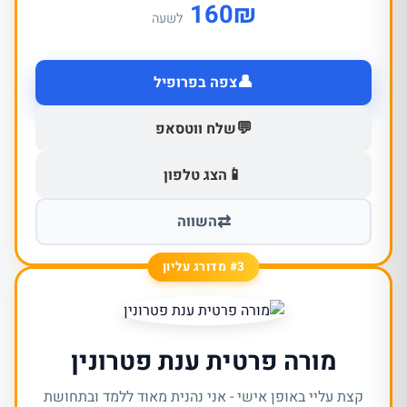
160
₪
לשעה
👤
צפה בפרופיל
💬
שלח ווטסאפ
📱
הצג טלפון
⇄
השווה
#3 מדורג עליון
מורה פרטית ענת פטרונין
קצת עליי באופן אישי - אני נהנית מאוד ללמד ובתחושת