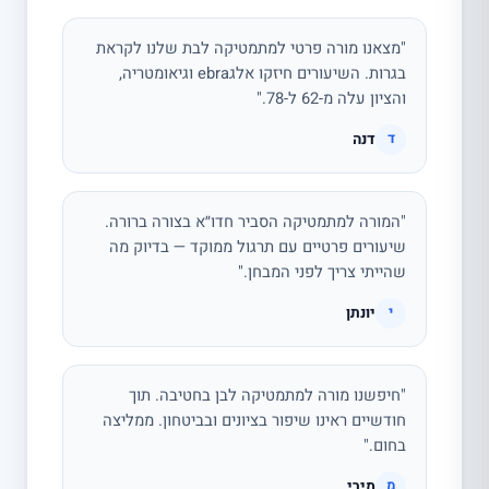
"מצאנו מורה פרטי למתמטיקה לבת שלנו לקראת
בגרות. השיעורים חיזקו אלגebra וגיאומטריה,
והציון עלה מ-62 ל-78."
דנה
ד
"המורה למתמטיקה הסביר חדו״א בצורה ברורה.
שיעורים פרטיים עם תרגול ממוקד — בדיוק מה
שהייתי צריך לפני המבחן."
יונתן
י
"חיפשנו מורה למתמטיקה לבן בחטיבה. תוך
חודשיים ראינו שיפור בציונים ובביטחון. ממליצה
בחום."
מירי
מ