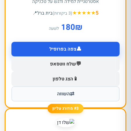
אסטרטגיית למידה ודגש על טכניקה
★
★
★
★
★
5
בית ברל
📍
(3 ביקורות)
180
₪
לשעה
👤
צפה בפרופיל
💬
שלח ווטסאפ
📱
הצג טלפון
⇄
השווה
#3 מדורג עליון