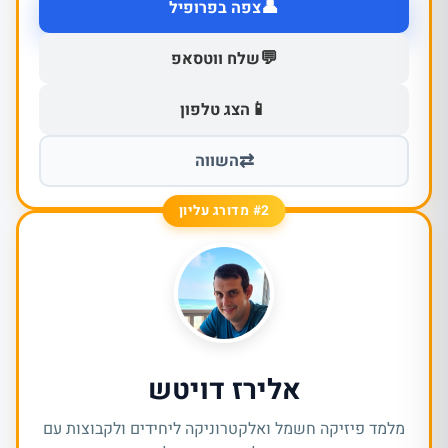
👤
צפה בפרופיל
💬
שלח ווטסאפ
📱
הצג טלפון
⇄
השווה
#2 מדורג עליון
אלירז דויטש
מלמד פיזיקה חשמל ואלקטרוניקה ליחידים ולקבוצות עם