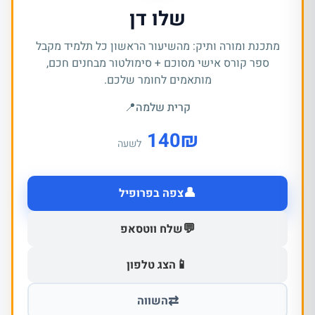
שלו דן
מתכנת ומורה ותיק: מהשיעור הראשון כל תלמיד מקבל
ספר קורס אישי מסוכם + סימולטור מבחנים חכם,
מותאמים לחומר שלכם.
קרית שלמה
📍
140
₪
לשעה
👤
צפה בפרופיל
💬
שלח ווטסאפ
📱
הצג טלפון
⇄
השווה