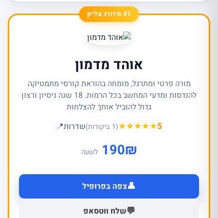
#1 מדורג עליון
אוהד מדמון
מורה פרטי ומתרגל, מומחה בהוראת קורסי מתמטיקה
להנדסות ומדעי המחשב בכל הרמות. 18 שנה ניסיון ורצון
גדול להוביל אותך להצלחות
★
★
★
★
★
5
שדרות
📍
(1 ביקורות)
190
₪
לשעה
👤
צפה בפרופיל
💬
שלח ווטסאפ