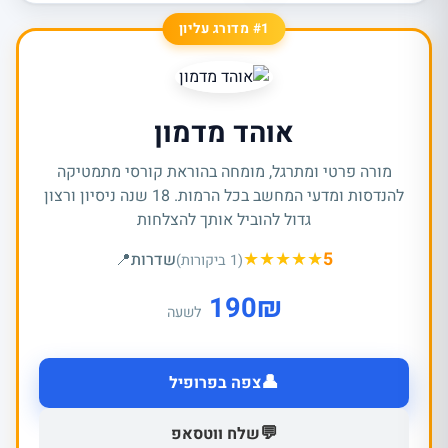
#1 מדורג עליון
אוהד מדמון
מורה פרטי ומתרגל, מומחה בהוראת קורסי מתמטיקה
להנדסות ומדעי המחשב בכל הרמות. 18 שנה ניסיון ורצון
גדול להוביל אותך להצלחות
★
★
★
★
★
5
שדרות
📍
(1 ביקורות)
190
₪
לשעה
👤
צפה בפרופיל
💬
שלח ווטסאפ