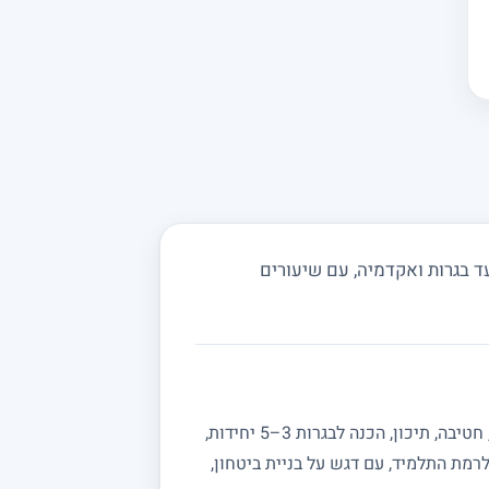
 בגרות ואקדמיה, עם שיעורים
מחפשים מורה פרטי למתמטיקה? באתר מורה מורה תמצאו מורים מנוסים המלמדים מתמטיקה לכל הרמות: יסודי, חטיבה, תיכון, הכנה לבגרות 3–5 יחידות,
רמת התלמיד, עם דגש על בניית ביטחון,