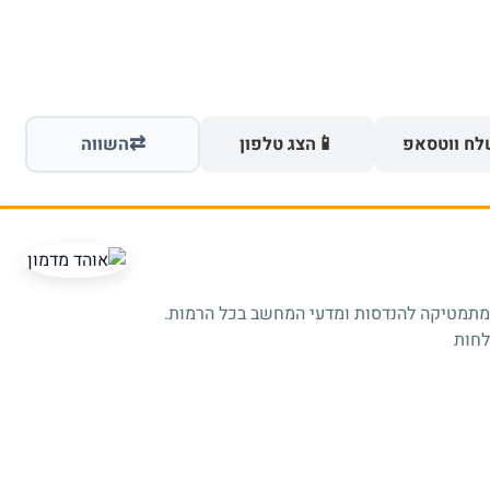
⇄
📱
ח ווטסאפ
הצג טלפון
השווה
 מתמטיקה להנדסות ומדעי המחשב בכל הרמות.