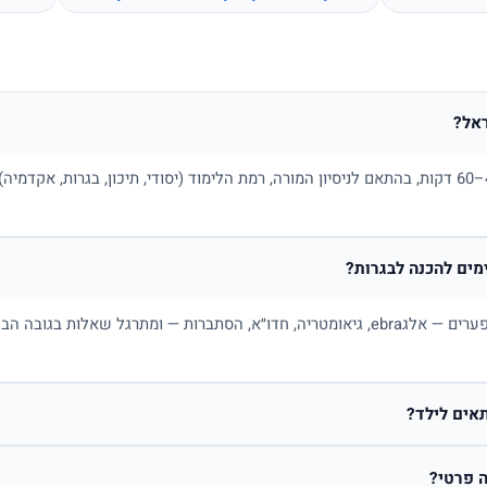
אל?
בדרך כלל בין 100 ל-180 ₪ לשיעור של 45–60 דקות, בהתאם לניסיון המורה, רמת הלימוד (יסודי, תיכו
ים להכנה לבגרות?
כן. מורה פרטי למתמטיקה בונה תכנית לפי פערים — אלגebra, גיאומטריה, חדו״א, הסתברות — ו
אים לילד?
 פרטי?