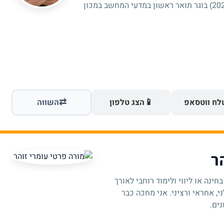
בחינוך במכללת סמינר הקיבוצים (2024-2026) בוגר תואר ראשון במדעי המחשב במכון
⇄
📱
ח ווטסאפ
הצג טלפון
השווה
ר
ינה או ליווי ולימוד רוחבי לאורך
י, אחראי ורציני. אני מחכה כבר
ים.