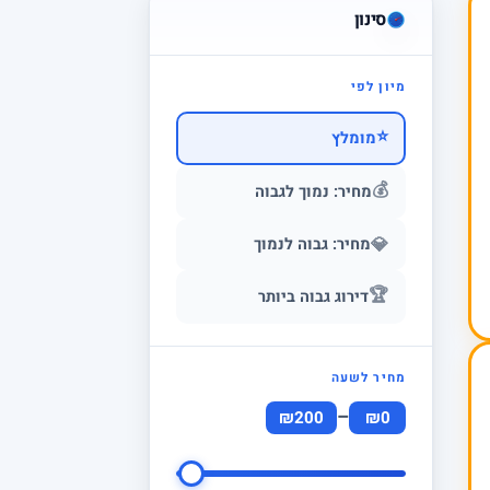
סינון
מיון לפי
⭐
מומלץ
💰
מחיר: נמוך לגבוה
💎
מחיר: גבוה לנמוך
🏆
דירוג גבוה ביותר
מחיר לשעה
–
₪200
₪0