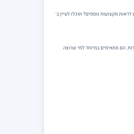
ראות מקצועות נוספים? תוכלו לעיין ב־
 במתמטיקה מתאימים לתלמידי יסודי, חטיבה ותיכון, לסטודנטים ולמתכוננים לבגרות 3, 4 ו 5 יחידות. הם מתאימים במיוחד למי שרוצה