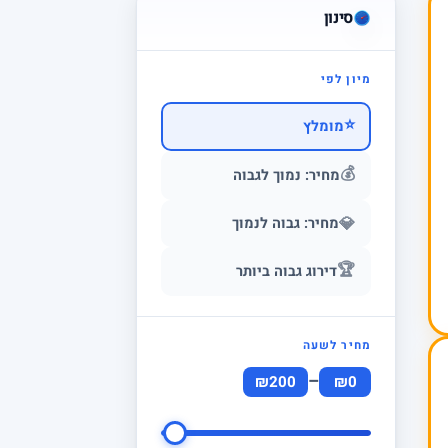
סינון
מיון לפי
⭐
מומלץ
💰
מחיר: נמוך לגבוה
💎
מחיר: גבוה לנמוך
🏆
דירוג גבוה ביותר
מחיר לשעה
–
₪200
₪0