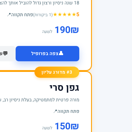
18 שנה ניסיון ורצון גדול להוביל אותך להצלחות
★
★
★
★
★
5
פתח תקווה
📍
(1 ביקורות)
190
₪
לשעה
👤
💬
צפה בפרופיל
של
#3 מדורג עליון
גפן סרי
מורה פרטית למתמטיקה, בעלת ניסיון רב, ש
פתח תקווה
📍
150
₪
לשעה