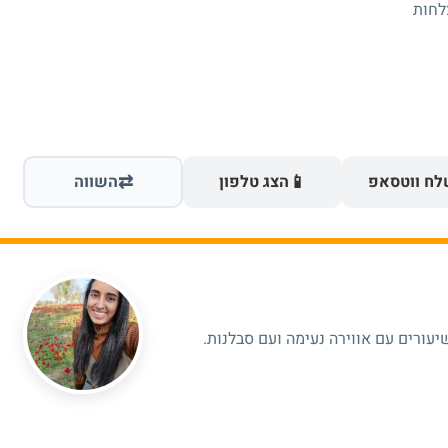
⇄
📱
ח ווטסאפ
הצג טלפון
השווה
יעורים עם אווירה נעימה ועם סבלנות.