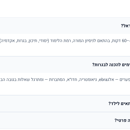
אל?
בדרך כלל בין 100 ל-180 ₪ לשיעור של 45–60 דקות, בהתאם לניסיון המורה, רמת הלימוד (יסודי, תיכו
ים להכנה לבגרות?
כן. מורה פרטי למתמטיקה בונה תכנית לפי פערים — אלגebra, גיאומטריה, חדו״א, הסתברות — ו
אים לילד?
 פרטי?