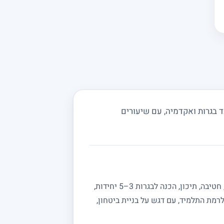
 בגרות ואקדמיה, עם שיעורים
מחפשים מורה פרטי למתמטיקה? באתר מורה מורה תמצאו מורים מנוסים המלמדים מתמטיקה לכל הרמות: יסודי, חטיבה, תיכון, הכנה לבגרות 3–5 יחידות,
רמת התלמיד, עם דגש על בניית ביטחון,