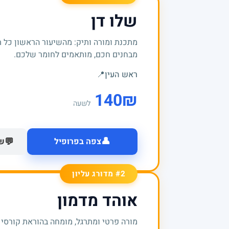
שלו דן
מתכנת ומורה ותיק: מהשיעור הראשון כל 
מבחנים חכם, מותאמים לחומר שלכם.
ראש העין
📍
140
₪
לשעה
👤
💬
צפה בפרופיל
של
#2 מדורג עליון
אוהד מדמון
מורה פרטי ומתרגל, מומחה בהוראת קורסי