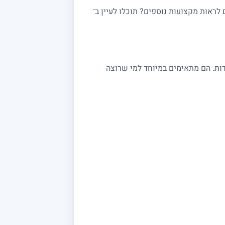
ראות מקצועות נוספים? תוכלו לעיין ב־
 במתמטיקה מתאימים לתלמידי יסודי, חטיבה ותיכון, לסטודנטים ולמתכוננים לבגרות 3, 4 ו 5 יחידות. הם מתאימים במיוחד למי שרוצה