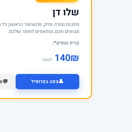
שלו דן
מתכנת ומורה ותיק: מהשיעור הראשון כל 
מבחנים חכם, מותאמים לחומר שלכם.
קרית נטפים
📍
140
₪
לשעה
👤
💬
צפה בפרופיל
של