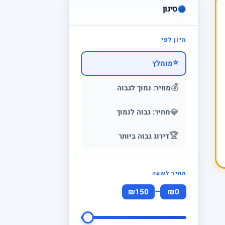
סינון
מיון לפי
⭐
מומלץ
💰
מחיר: נמוך לגבוה
💎
מחיר: גבוה לנמוך
🏆
דירוג גבוה ביותר
מחיר לשעה
–
₪150
₪0