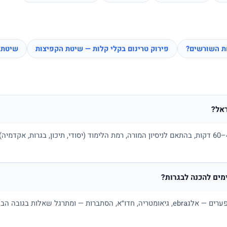
חת השורשים?
פירוק טרינום בקלי קלות — שיטת הקפיצות
שיטת 
אל?
בדרך כלל בין 100 ל-180 ₪ לשיעור של 45–60 דקות, בהתאם לניסיון המורה, רמת הלימוד (יסודי, תיכו
ים להכנה לבגרות?
כן. מורה פרטי למתמטיקה בונה תכנית לפי פערים — אלגebra, גיאומטריה, חדו״א, הסתברות — ו