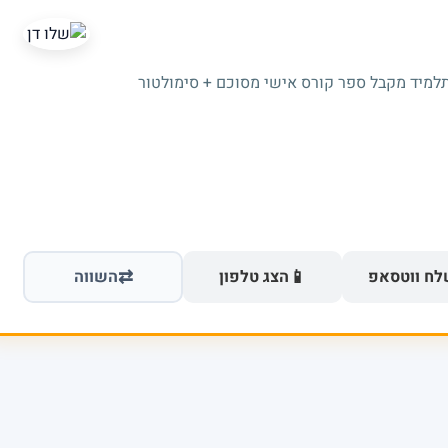
תלמיד מקבל ספר קורס אישי מסוכם + סימולטור
⇄
📱
ח ווטסאפ
הצג טלפון
השווה