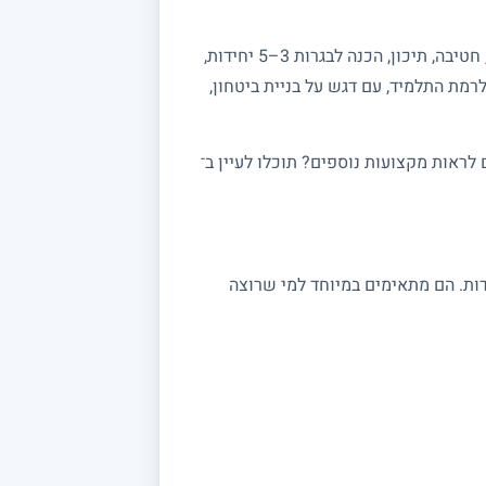
מחפשים מורה פרטי למתמטיקה? באתר מורה מורה תמצאו מורים מנוסים המלמדים מתמטיקה לכל הרמות: יסודי, חטיבה, תיכון, הכנה לבגרות 3–5 יחידות,
רמת התלמיד, עם דגש על בניית ביטחון,
ראות מקצועות נוספים? תוכלו לעיין ב־
 במתמטיקה מתאימים לתלמידי יסודי, חטיבה ותיכון, לסטודנטים ולמתכוננים לבגרות 3, 4 ו 5 יחידות. הם מתאימים במיוחד למי שרוצה