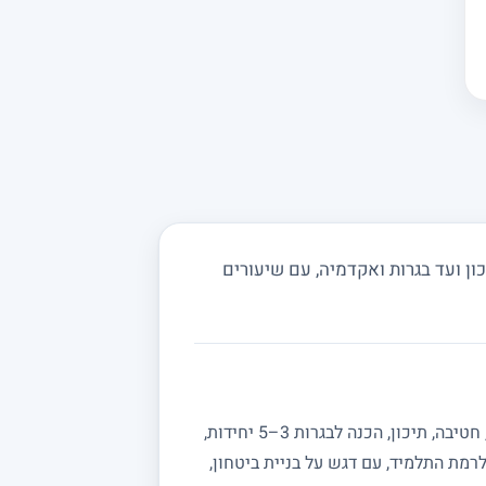
ן ועד בגרות ואקדמיה, עם שיעורים
מחפשים מורה פרטי למתמטיקה? באתר מורה מורה תמצאו מורים מנוסים המלמדים מתמטיקה לכל הרמות: יסודי, חטיבה, תיכון, הכנה לבגרות 3–5 יחידות,
רמת התלמיד, עם דגש על בניית ביטחון,