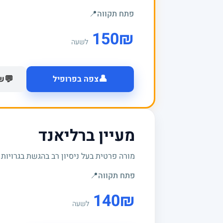
פתח תקווה
📍
150
₪
לשעה
👤
💬
צפה בפרופיל
של
מעיין ברליאנד
מורה פרטית בעל ניסיון רב בהגשת בגרויות
פתח תקווה
📍
140
₪
לשעה