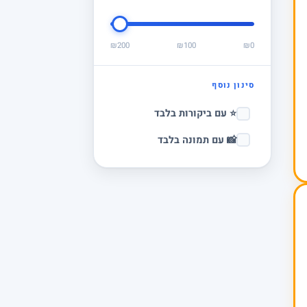
₪200
₪100
₪0
סינון נוסף
⭐ עם ביקורות בלבד
📸 עם תמונה בלבד