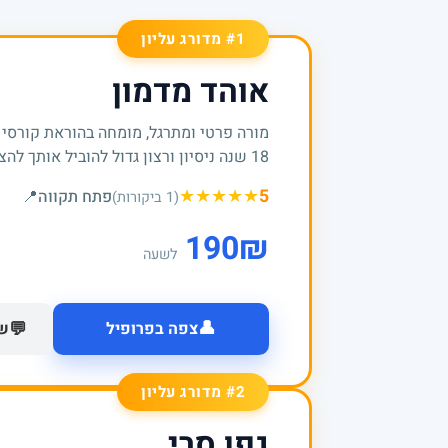
#1 מדורג עליון
אוהד מדמון
מורה פרטי ומתרגל, מומחה בהוראת קורסי
18 שנה ניסיון ורצון גדול להוביל אותך להצלחות
★
★
★
★
★
5
פתח תקווה
📍
(1 ביקורות)
190
₪
לשעה
👤
💬
צפה בפרופיל
של
#2 מדורג עליון
גפן סרי