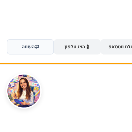
⇄
📱
ח ווטסאפ
הצג טלפון
השווה