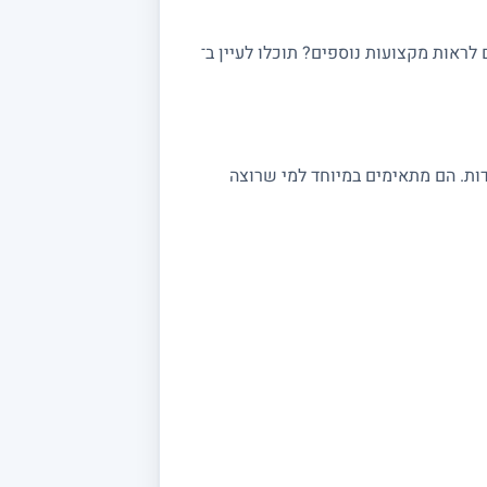
ראות מקצועות נוספים? תוכלו לעיין ב־
 במתמטיקה מתאימים לתלמידי יסודי, חטיבה ותיכון, לסטודנטים ולמתכוננים לבגרות 3, 4 ו 5 יחידות. הם מתאימים במיוחד למי שרוצה