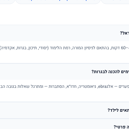
אל?
בדרך כלל בין 100 ל-180 ₪ לשיעור של 45–60 דקות, בהתאם לניסיון המורה, רמת הלימוד (יסודי, תיכו
ים להכנה לבגרות?
כן. מורה פרטי למתמטיקה בונה תכנית לפי פערים — אלגebra, גיאומטריה, חדו״א, הסתברות — ו
אים לילד?
 פרטי?