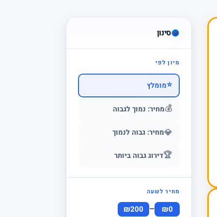
סינון
מיון לפי
⭐
מומלץ
💰
מחיר: נמוך לגבוה
💎
מחיר: גבוה לנמוך
🏆
דירוג גבוה ביותר
מחיר לשעה
–
₪200
₪0