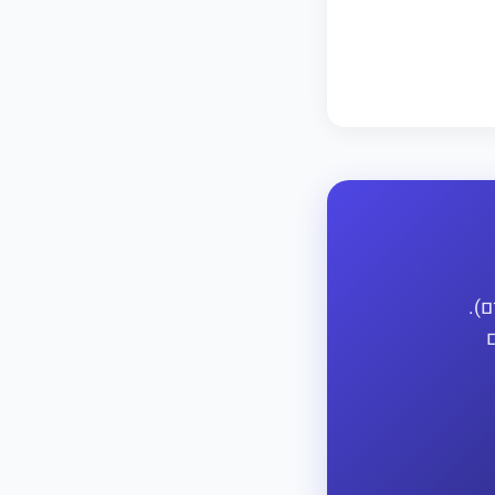
ם).
ם