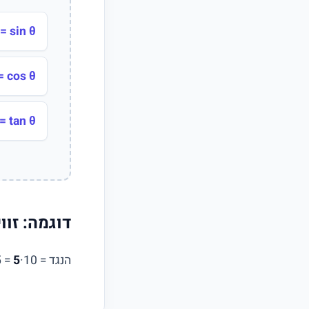
sin θ = נגד / היתר
cos θ = צמוד / היתר
tan θ = נגד / צמוד
דוגמה: זווית 30°, הי
הנגד = 10·sin30° = 10·0.5 =
5