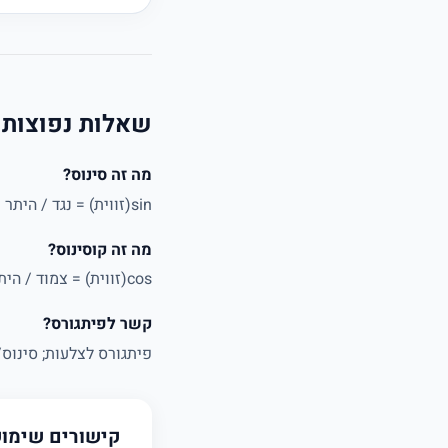
שאלות נפוצות
מה זה סינוס?
sin(זווית) = נגד / היתר (הצלע הנגדית חלקי היתר).
מה זה קוסינוס?
cos(זווית) = צמוד / היתר.
קשר לפיתגורס?
פיתגורס לצלעות; סינוס/ק
קישורים שימו