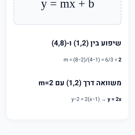
y = mx + b
שיפוע בין (1,2) ו-(4,8)
m = (8−2)/(4−1) = 6/3 =
2
משוואה דרך (1,2) עם m=2
y−2 = 2(x−1) →
y = 2x